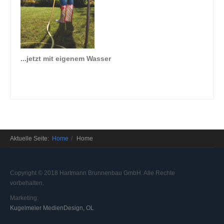
...jetzt mit eigenem Wasser
Aktuelle Seite:
Home
Home
Copyright © 2018 Hartmann Brunnenbau GmbH. Alle Rechte
vorbehalten.
Marketing:
Kugelmeier MedienDesign, OL